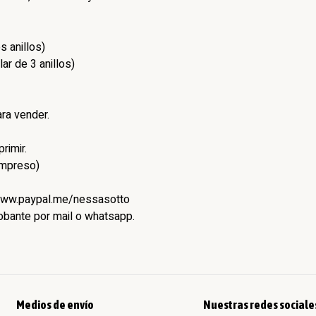
 anillos)
r de 3 anillos)
ra vender.
rimir.
impreso)
/www.paypal.me/nessasotto
robante por mail o whatsapp.
Medios de envío
Nuestras redes sociale