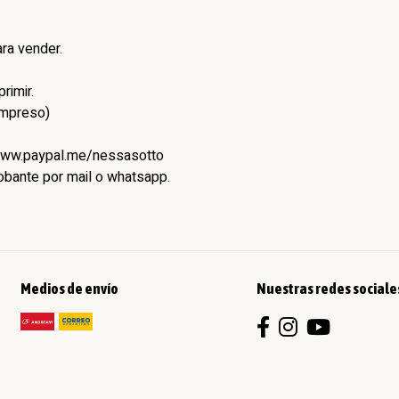
ra vender.
rimir.
impreso)
/www.paypal.me/nessasotto
robante por mail o whatsapp.
Medios de envío
Nuestras redes sociale