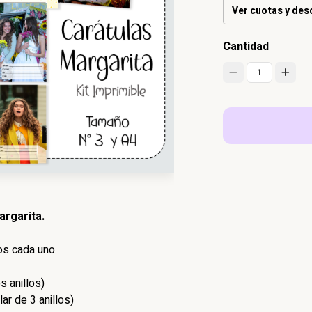
Ver cuotas y de
Cantidad
1
argarita.
os cada uno.
 anillos)
r de 3 anillos)